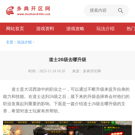
网站首页
游戏资料
游戏攻略
玩法介绍
热
主页
>
玩法介绍
>
道士26级去哪升级
时间：2023-11-24 16:20
来源：多典开区网
道士是大话西游中的职业之一，可以通过不断升级来提升自身的
能力和技能。在道士达到26级之后，接下来的升级选择将会对他们的
职业发展起到重要的影响。下面是一篇介绍道士26级去哪升级的文
章，希望对道士玩家有所帮助。