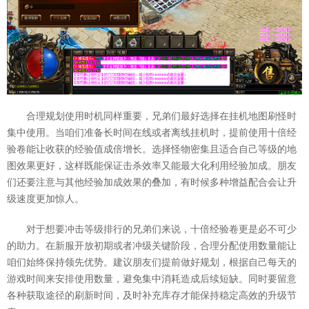
合理规划使用时机同样重要，兄弟们最好选择在挂机地图刷怪时
集中使用。当咱们准备长时间在线或者离线挂机时，提前使用十倍经
验卷能让收获的经验值成倍增长。选择怪物密集且适合自己等级的地
图效果更好，这样既能保证击杀效率又能最大化利用经验加成。朋友
们还要注意与其他经验加成效果的叠加，有时候多种增益配合会让升
级速度更加惊人。
对于想要冲击等级排行的兄弟们来说，十倍经验卷更是必不可少
的助力。在新服开放初期或者冲级关键阶段，合理分配使用数量能让
咱们始终保持领先优势。建议朋友们提前做好规划，根据自己每天的
游戏时间来安排使用数量，避免集中消耗造成后续短缺。同时要留意
各种获取途径的刷新时间，及时补充库存才能保持稳定高效的升级节