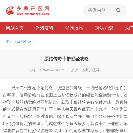
网站首页
游戏资料
游戏攻略
玩法介绍
热
主页
>
玩法介绍
>
原始传奇十倍经验攻略
时间：2026-05-28 00:26
来源：多典开区网
兄弟们想要在原始传奇中快速提升等级，十倍经验卷绝对是你的
好帮手。使用后咱们在地图上击杀怪物获得的经验能直接翻十倍，这
种飞一般的感觉绝对不能错过。获取十倍经验卷有多种途径，最直接
的方式是在商店用元宝购买，每人每天最多能买九十九个，单价为四
个元宝一股脑拿下绝对够用。除了购买之外，每日的经验任务也能给
咱们提供稳定的来源，完成这些任务每天最多可获得十二张卷轴。记
得要在背包中好好保管这些宝贝，它们可以叠加存放，积攒够数量后