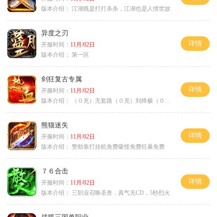
版本介绍：
江湖既是打打杀杀，江湖也是人情世故
异度之刃
详情
开服时间：
11月/02日
版本介绍：
第一区
剑狂复古专属
详情
开服时间：
11月/02日
版本介绍：
（０充）无套路（０充）到终极（０充）爽
熊猫迷失
详情
开服时间：
11月/02日
版本介绍：
赞助靠打挂机免费吸怪免费狂暴免费
７６合击
详情
开服时间：
11月/02日
版本介绍：
三职业召唤圣兽，真气无CD，5秒烈火