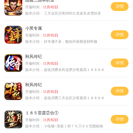
战狐三国单职业
详情
开服时间：
11月/02日
版本介绍：
三天合区沙奖8888火龙迷失冰雪轻变
小黑专属
详情
开服时间：
11月/02日
版本介绍：
好专属不多，貌似外面都是材料服
秋风传纪
详情
开服时间：
11月/02日
版本介绍：
超低消费全民追梦沙奖最高１８８８８
秋风传纪
详情
开服时间：
11月/02日
版本介绍：
超低消费三天合区沙奖最高１８８８８
１８５雷霆②合①
详情
开服时间：
11月/02日
版本介绍：
小怪爆+⑨套１秒７６刀９５范围捡物