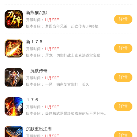
新熊猫沉默
详情
开服时间：
11月/02日
版本介绍：
梦回当年兄弟一起砍传奇0冲终极
新１７６
详情
开服时间：
11月/02日
版本介绍：
屠龙一切靠打战士毒素法道宝宝猛
沉默传奇
详情
开服时间：
11月/02日
版本介绍：
一区 独家复古靠打 长久
１７６
详情
开服时间：
11月/02日
版本介绍：
爆终极武器爆终极衣服耐玩不累轻松满级
沉默重出江湖
详情
开服时间：
11月/02日