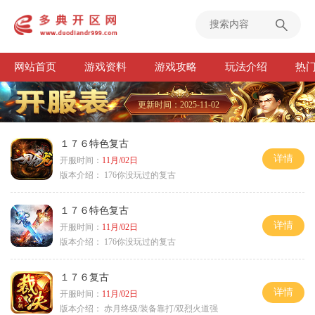
网站首页
游戏资料
游戏攻略
玩法介绍
热
更新时间：2025-11-02
１７６特色复古
详情
开服时间：
11月/02日
版本介绍：
176你没玩过的复古
１７６特色复古
详情
开服时间：
11月/02日
版本介绍：
176你没玩过的复古
１７６复古
详情
开服时间：
11月/02日
版本介绍：
赤月终级/装备靠打/双烈火道强